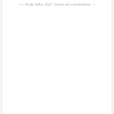
Desintoxicar
em
19 de Julho, 2021
Deixe um comentário
2
para
aumentar
imunidade