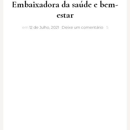
Embaixadora da saúde e bem-
estar
Embaixadora
em
12 de Julho, 2021
Deixe um comentário
5
da
saúde
e
bem-
estar