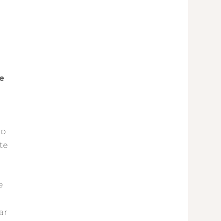
e
io
te
e
ar