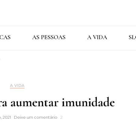
Cristina Ama
As Marcas As Pessoas A Vida
CAS
AS PESSOAS
A VIDA
SL
e
A VIDA
ara aumentar imunidade
Desintoxicar
, 2021
Deixe um comentário
2
para
aumentar
imunidade