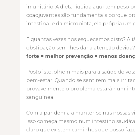
imunitário. A dieta líquida aqui tem peso p
coadjuvantes são fundamentais porque pr
intestinal e da microbiota, ela própria um 
E quantas vezes nos esquecemos disto? Ali
obstipação sem lhes dar a atenção devida?
forte = melhor prevenção = menos doenç
Posto isto, olhem mais para a saúde do vo
bem-estar. Quando se sentirem mais irrita
provavelmente o problema estará num intes
sanguínea.
Com a pandemia a manter-se nas nossas v
isso começa mesmo num intestino saudáve
claro que existem caminhos que posso faze