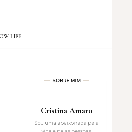
ro
OW LIFE
SOBRE MIM
Cristina Amaro
Sou uma apaixonada pela
vida e pelas pessoas.