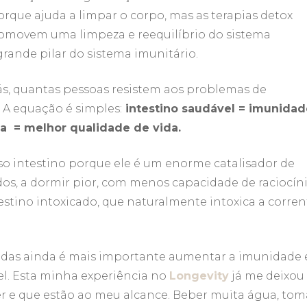
orque ajuda a limpar o corpo, mas as terapias detox
omovem uma limpeza e reequilíbrio do sistema
grande pilar do sistema imunitário.
ás, quantas pessoas resistem aos problemas de
 A equação é simples:
intestino saudável = imunidad
a = melhor qualidade de vida.
sso intestino porque ele é um enorme catalisador de
dos, a dormir pior, com menos capacidade de raciocín
tino intoxicado, que naturalmente intoxica a corren
idas ainda é mais importante aumentar a imunidade 
l. Esta minha experiência no
Longevity
já me deixou
r e que estão ao meu alcance. Beber muita água, tom