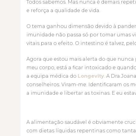
Todos sabemos. Mas nunca é demais repetir
e reforça a qualidade de vida.
O tema ganhou dimensão devido à pandemi
imunidade não passa só por tomar umas vi
vitais para o efeito. O intestino é talvez,
Agora que estou mais alerta do que nunca p
meu corpo, está a ficar intoxicado e quando
a equipa médica do
Longevity
. A Dra.Joan
conselheiros. Viram-me. Identificaram os 
a imunidade e libertar as toxinas. E eu est
A alimentação saudável é obviamente cruci
com dietas líquidas repentinas como tanta