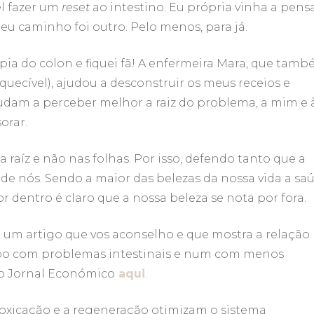
l fazer um
reset
ao intestino. Eu própria vinha a pens
meu caminho foi outro. Pelo menos, para já.
pia do colon e fiquei fã! A enfermeira Mara, que tam
quecível), ajudou a desconstruir os meus receios e
dam a perceber melhor a raiz do problema, a mim e 
orar.
raíz e não nas folhas. Por isso, defendo tanto que a
de nós. Sendo a maior das belezas da nossa vida a sa
dentro é claro que a nossa beleza se nota por fora.
e um artigo que vos aconselho e que mostra a relação
rpo com problemas intestinais e num com menos
do Jornal Económico
aqui
.
oxicação e a regeneração otimizam o sistema