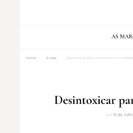
AS MAR
Home
A vida
Desintoxicar para aumentar imunidad
Desintoxicar p
em
19 de Julho