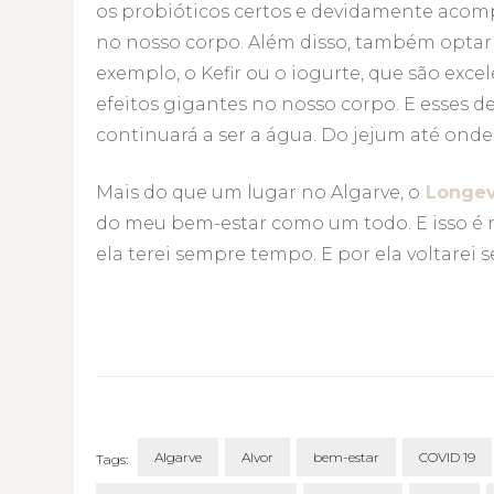
os probióticos certos e devidamente aco
no nosso corpo. Além disso, também optar
exemplo, o Kefir ou o iogurte, que são exc
efeitos gigantes no nosso corpo. E esses d
continuará a ser a água. Do jejum até onde
Mais do que um lugar no Algarve, o
Longev
do meu bem-estar como um todo. E isso é 
ela terei sempre tempo. E por ela voltarei
Algarve
Alvor
bem-estar
COVID 19
Tags: