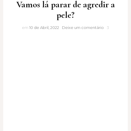
Vamos lá parar de agredir a
pele?
Vamos
em
10 de Abril, 2022
Deixe um comentário
3
lá
parar
de
agredir
a
pele?