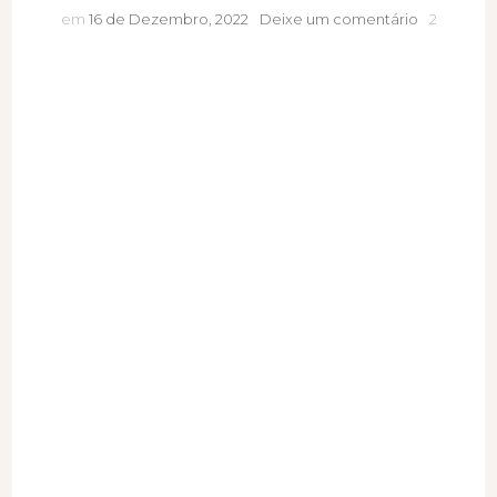
O
em
16 de Dezembro, 2022
Deixe um comentário
2
que
vamos
valorizar
e
rejeitar
na
cosmética
nos
próximos
anos?