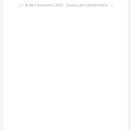
4
em
8 de Fevereiro, 2021
Deixe um comentário
4
dicas
sobre
Marketing
de
Influência