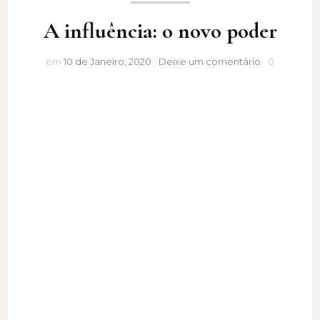
A influência: o novo poder
A
em
10 de Janeiro, 2020
Deixe um comentário
0
influência:
o
novo
poder