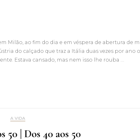
m Milão, ao fim do dia e em véspera de abertura de m
tria do calçado que traz a Itália duas vezes por ano 
dente. Estava cansado, mas nem isso lhe rouba …
A VIDA
s 50 | Dos 40 aos 50