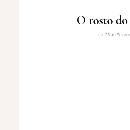
O rosto do
em
26 de Fevere