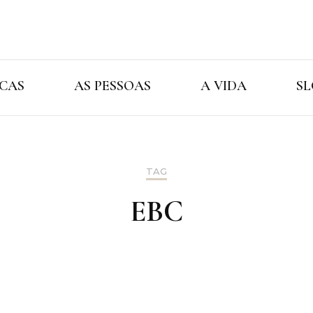
Cristina Ama
As Marcas As Pessoas A Vida
CAS
AS PESSOAS
A VIDA
SL
TAG
EBC