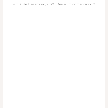
O
em
16 de Dezembro, 2022
Deixe um comentário
2
que
vamos
valorizar
e
rejeitar
na
cosmética
nos
próximos
anos?