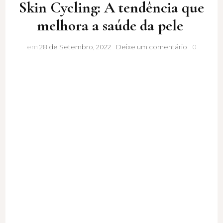
Skin Cycling: A tendência que
melhora a saúde da pele
Skin
em
28 de Setembro, 2022
Deixe um comentário
0
Cycling: A
tendência
que
melhora
a
saúde
da
pele