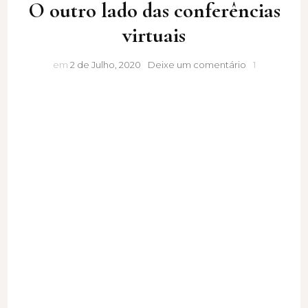
O outro lado das conferências
virtuais
O
em
2 de Julho, 2020
Deixe um comentário
1
outro
lado
das
conferências
virtuais