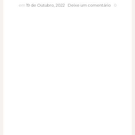
As
em
19 de Outubro, 2022
Deixe um comentário
0
mulheres
são
especiais?
Ou
a
liderança
não
tem
sexo?