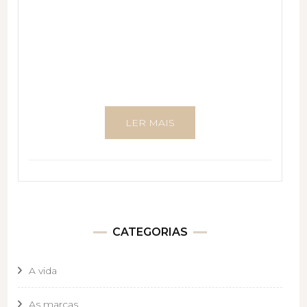
LER MAIS
CATEGORIAS
A vida
As marcas