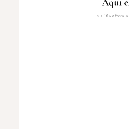
Aqui el
em
18 de Feverei