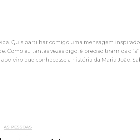
vida. Quis partilhar comigo uma mensagem inspirado
 Como eu tantas vezes digo, é preciso tirarmos o “s”
a Gaboleiro que conhecesse a história da Maria João. Sa
AS PESSOAS