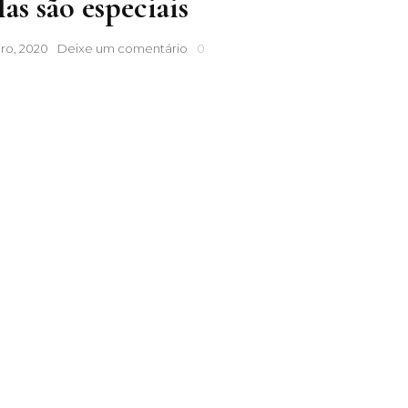
as são especiais
Aqui
ro, 2020
Deixe um comentário
0
elas
são
especiais