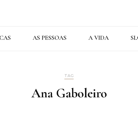
Cristina Ama
As Marcas As Pessoas A Vida
CAS
AS PESSOAS
A VIDA
SL
TAG
Ana Gaboleiro