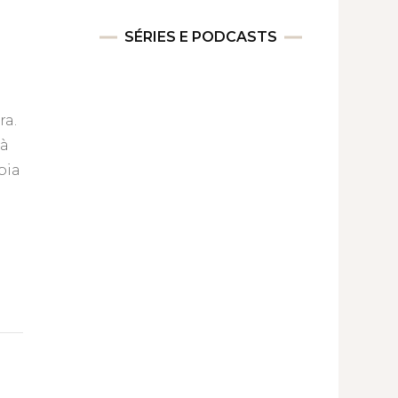
SÉRIES E PODCASTS
ra.
 à
bia