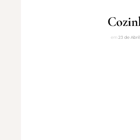
Cozin
em
23 de Abril