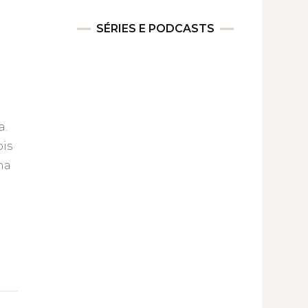
SÉRIES E PODCASTS
a.
ois
na