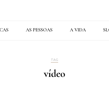
Cristina Ama
As Marcas As Pessoas A Vida
CAS
AS PESSOAS
A VIDA
SL
TAG
vídeo