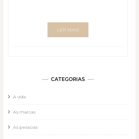
LER MAIS
CATEGORIAS
A vida
As marcas
As pessoas