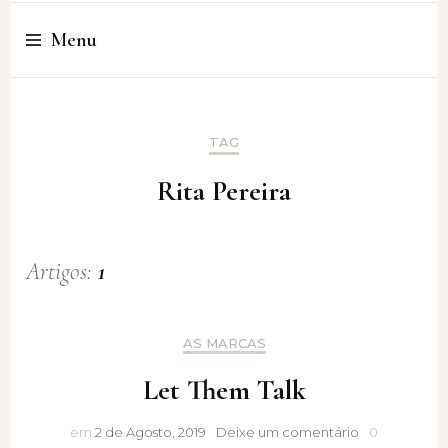
Cristina Amaro
Menu
TAG
Rita Pereira
Artigos:
1
AS MARCAS
Let Them Talk
Let
em
2 de Agosto, 2019
Deixe um comentário
0