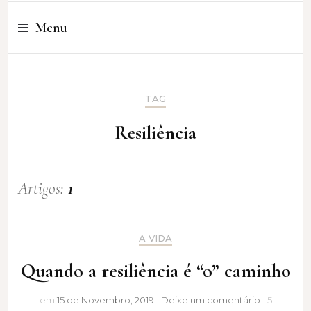
Cristina Amaro
Menu
TAG
Resiliência
Artigos:
1
A VIDA
Quando a resiliência é “o” caminho
Quando
em
15 de Novembro, 2019
Deixe um comentário
5