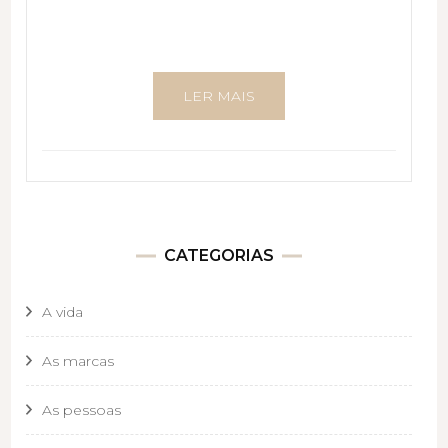
LER MAIS
CATEGORIAS
A vida
As marcas
As pessoas