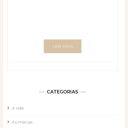
LER MAIS
CATEGORIAS
A vida
As marcas