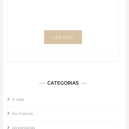
LER MAIS
CATEGORIAS
A vida
As marcas
As pessoas