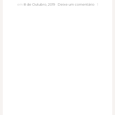
Devo
em
8 de Outubro, 2019
Deixe um comentário
1
um
pedido
de
desculpas
a
mim
mesma