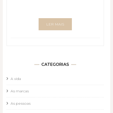
LER MAIS
CATEGORIAS
A vida
As marcas
As pessoas