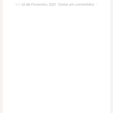
O
em
22 de Fevereiro, 2021
Deixe um comentário
1
mais
potente
antioxidant
natural
para
uma
vida
saudável