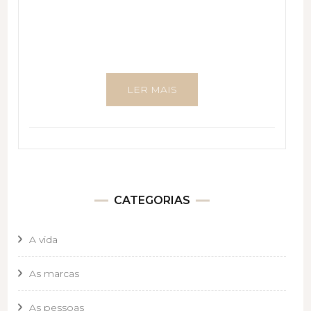
LER MAIS
CATEGORIAS
A vida
As marcas
As pessoas