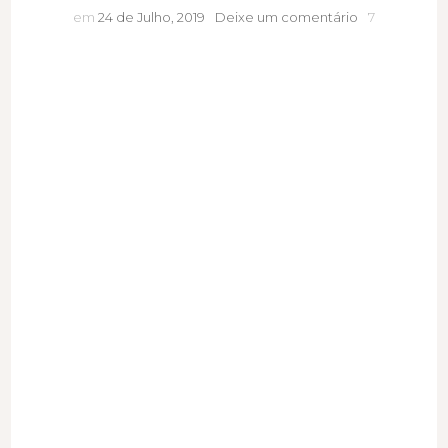
Que
em
24 de Julho, 2019
Deixe um comentário
7
tipo
de
pensamentos
está
a
alimentar?