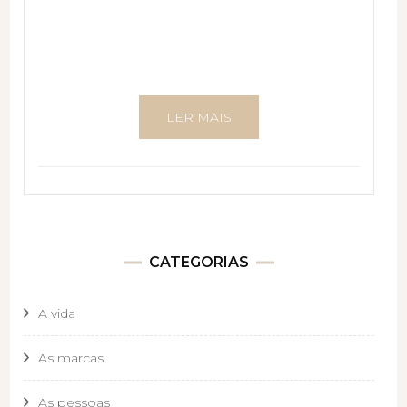
LER MAIS
CATEGORIAS
A vida
As marcas
As pessoas