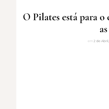
O Pilates está para o
as
em
2 de Abril