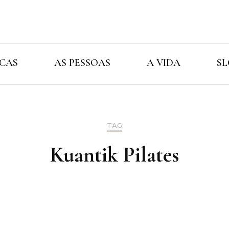
Cristina Ama
As Marcas As Pessoas A Vida
CAS
AS PESSOAS
A VIDA
SL
TAG
Kuantik Pilates