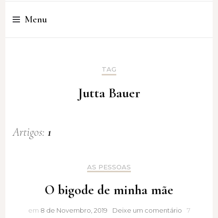
Cristina Amaro
Menu
TAG
Jutta Bauer
Artigos:
1
AS PESSOAS
O bigode de minha mãe
O
em
8 de Novembro, 2019
Deixe um comentário
7