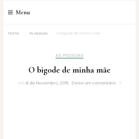
Cristina Amaro
Menu
Home
As pessoas
O bigode de minha mãe
AS PESSOAS
O bigode de minha mãe
O
em
8 de Novembro, 2019
Deixe um comentário
7
bigode
de
minha
mãe