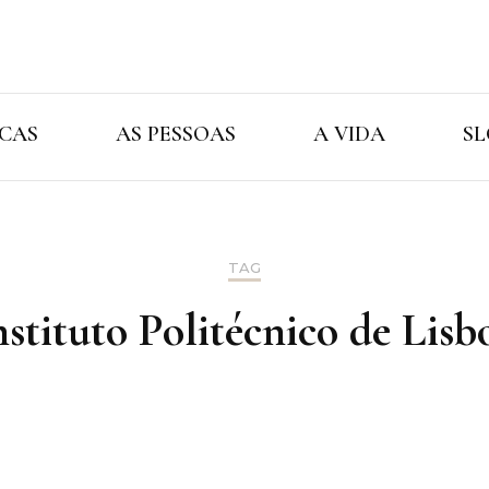
Cristina Ama
As Marcas As Pessoas A Vida
CAS
AS PESSOAS
A VIDA
SL
TAG
nstituto Politécnico de Lisb