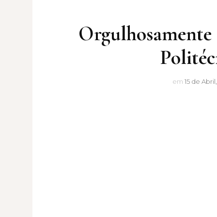
Orgulhosamente C
Politéc
em
15 de Abril