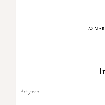
AS MAR
I
Artigos:
1