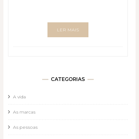
LER MAIS
CATEGORIAS
A vida
As marcas
As pessoas