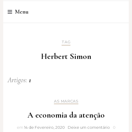
Cristina Amaro
Menu
TAG
Herbert Simon
Artigos:
1
AS MARCAS
A economia da atenção
A
em
14 de Fevereiro, 2020
Deixe um comentário
0