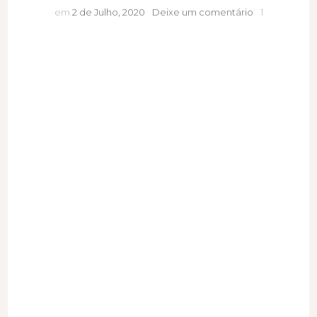
O
em
2 de Julho, 2020
Deixe um comentário
1
outro
lado
das
conferências
virtuais