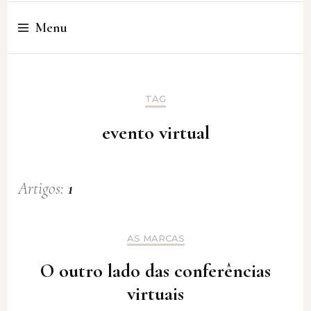
Cristina Amaro
Menu
TAG
evento virtual
Artigos:
1
AS MARCAS
O outro lado das conferências
virtuais