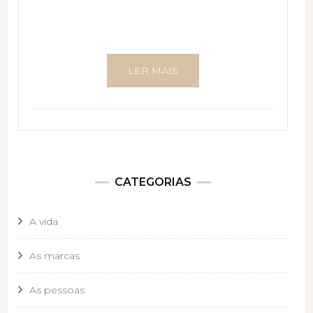
LER MAIS
CATEGORIAS
A vida
As marcas
As pessoas