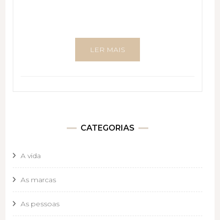
LER MAIS
CATEGORIAS
A vida
As marcas
As pessoas