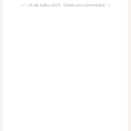
Um
em
26 de Julho, 2023
Deixe um comentário
5
objetivo
jamais
terá
a
capacidade
de
substituir
a
vida