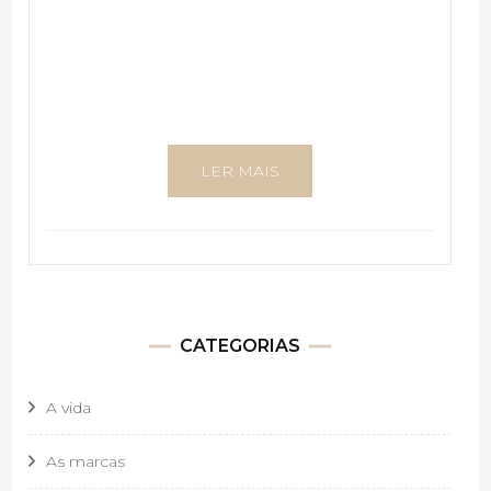
LER MAIS
CATEGORIAS
A vida
As marcas