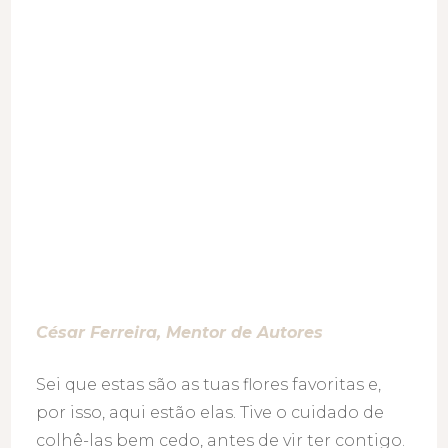
substituir
a
vida
César Ferreira, Mentor de Auto
res
Sei que estas são as tuas flores favoritas e,
por isso, aqui estão elas. Tive o cuidado de
colhê-las bem cedo, antes de vir ter contigo.