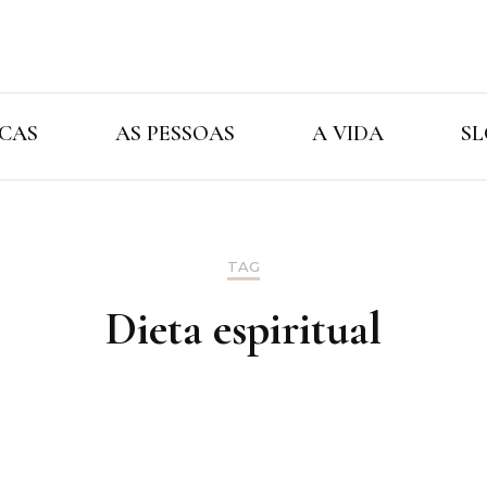
Cristina Ama
As Marcas As Pessoas A Vida
CAS
AS PESSOAS
A VIDA
SL
TAG
Dieta espiritual