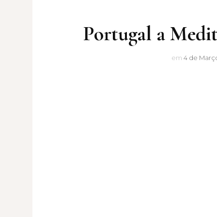
Portugal a Medit
em
4 de Março