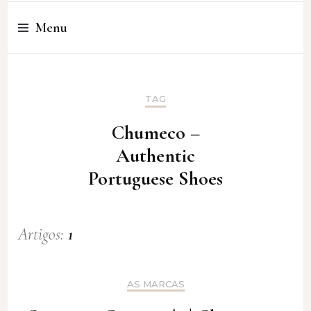
Cristina Amaro
Menu
TAG
Chumeco –
Authentic
Portuguese Shoes
Artigos:
1
AS MARCAS