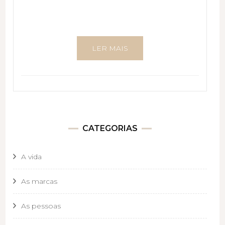
LER MAIS
CATEGORIAS
A vida
As marcas
As pessoas