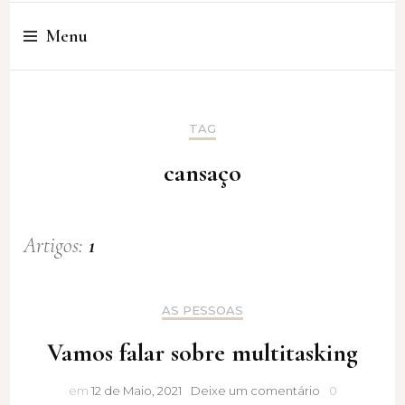
Cristina Amaro
Menu
TAG
cansaço
Artigos:
1
AS PESSOAS
Vamos falar sobre multitasking
Vamos
em
12 de Maio, 2021
Deixe um comentário
0