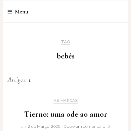
Cristina Amaro
Menu
TAG
bebés
Artigos:
1
AS MARCAS
Tierno: uma ode ao amor
Tierno:
em
2 de Março, 2020
Deixe um comentário
2