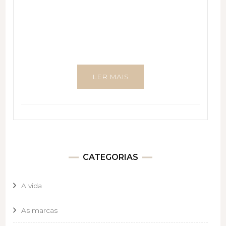
LER MAIS
CATEGORIAS
A vida
As marcas