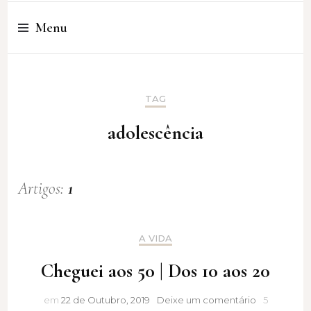
Cristina Amaro
Menu
TAG
adolescência
Artigos:
1
A VIDA
Cheguei aos 50 | Dos 10 aos 20
Cheguei
em
22 de Outubro, 2019
Deixe um comentário
5