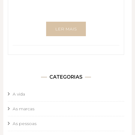
LER MAIS
CATEGORIAS
A vida
As marcas
As pessoas