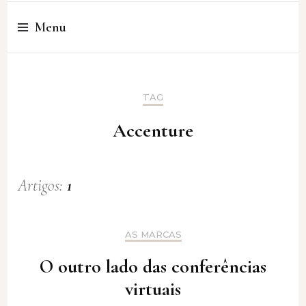
Cristina Amaro
Menu
TAG
Accenture
Artigos:
1
AS MARCAS
O outro lado das conferências
virtuais