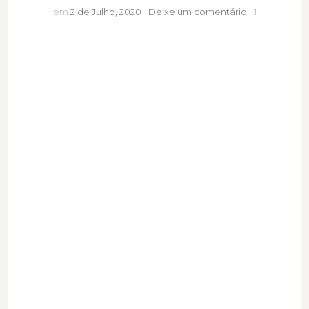
O
em
2 de Julho, 2020
Deixe um comentário
1
outro
lado
das
conferências
virtuais