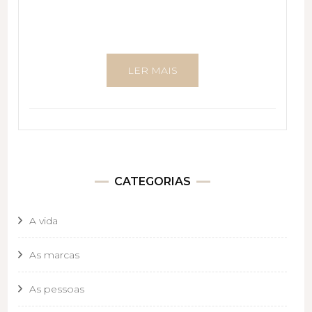
LER MAIS
CATEGORIAS
A vida
As marcas
As pessoas