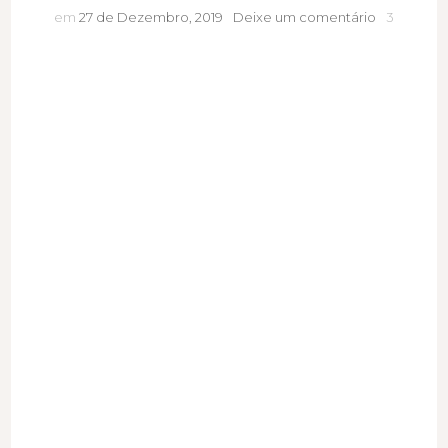
Também
em
27 de Dezembro, 2019
Deixe um comentário
3
serão
loucos
os
novos
anos
20?