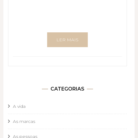
LER MAIS
CATEGORIAS
A vida
As marcas
As pessoas