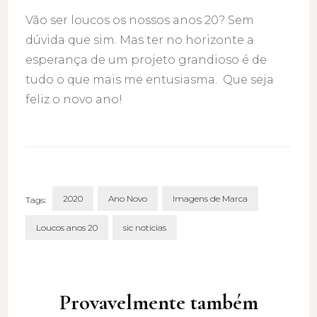
Vão ser loucos os nossos anos 20? Sem
dúvida que sim. Mas ter no horizonte a
esperança de um projeto grandioso é de
tudo o que mais me entusiasma. Que seja
feliz o novo ano!
2020
Ano Novo
Imagens de Marca
Tags:
Loucos anos 20
sic noticias
Post
Navigation
Provavelmente também