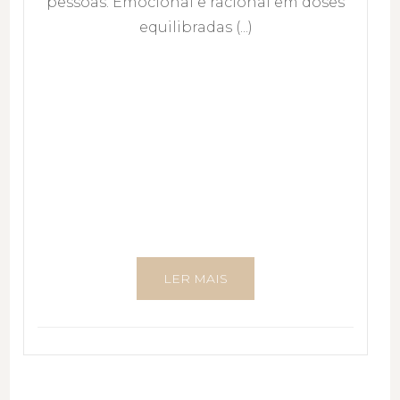
pessoas. Emocional e racional em doses
equilibradas (...)
LER MAIS