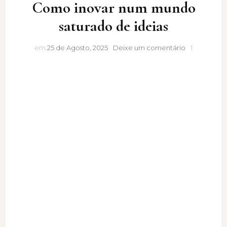
Como inovar num mundo
saturado de ideias
Como
em
25 de Agosto, 2025
Deixe um comentário
1
inovar
num
mundo
saturado
de
ideias