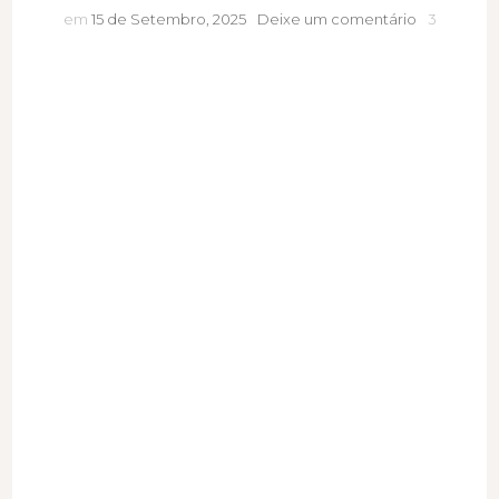
Como
em
15 de Setembro, 2025
Deixe um comentário
3
construir
uma
marca
pessoal
com
propósito
e
transparênc