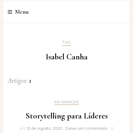
Cristina Amaro
Menu
TAG
Isabel Canha
Artigos:
1
AS MARCAS
Storytelling para Líderes
Storytelling
em
12 de Agosto, 2020
Deixe um comentário
0