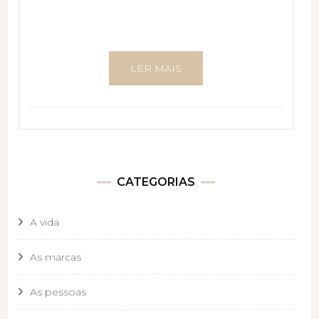
LER MAIS
CATEGORIAS
A vida
As marcas
As pessoas