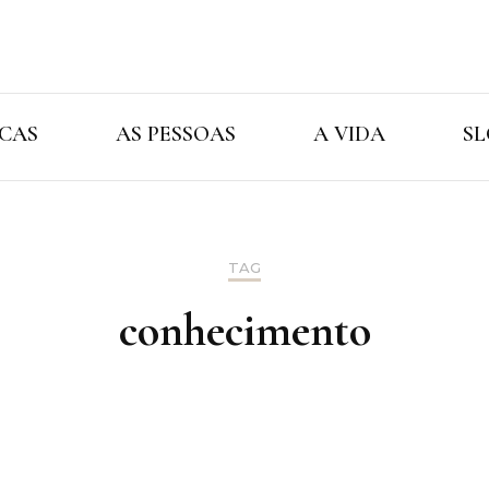
Cristina Ama
As Marcas As Pessoas A Vida
CAS
AS PESSOAS
A VIDA
SL
TAG
conhecimento