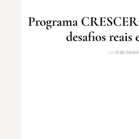
Programa CRESCER: 
desafios reais
em
8 de Janeir