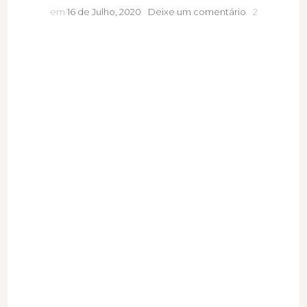
Camomila
em
16 de Julho, 2020
Deixe um comentário
2
Limão:
projetos
que
inspiram