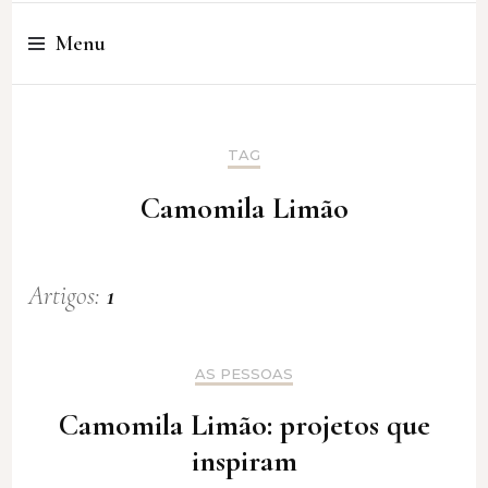
Cristina Amaro
Menu
TAG
Camomila Limão
Artigos:
1
AS PESSOAS
Camomila Limão: projetos que
inspiram