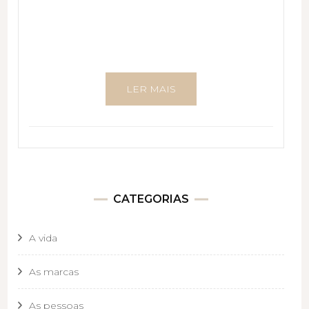
LER MAIS
CATEGORIAS
A vida
As marcas
As pessoas