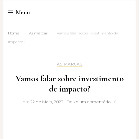
Cristina Amaro
Menu
Home
As marcas
Vamos falar sobre investimento de
impacto?
AS MARCAS
Vamos falar sobre investimento
de impacto?
Vamos
em
22 de Maio, 2022
Deixe um comentário
0
falar
sobre
investimento
de
impacto?