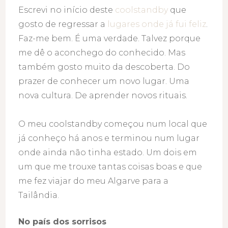
Escrevi no início deste
coolstandby
que
gosto de regressar a
lugares onde já fui feliz
.
Faz-me bem. É uma verdade. Talvez porque
me dê o aconchego do conhecido. Mas
também gosto muito da descoberta. Do
prazer de conhecer um novo lugar. Uma
nova cultura. De aprender novos rituais.
O meu coolstandby começou num local que
já conheço há anos e terminou num lugar
onde ainda não tinha estado. Um dois em
um que me trouxe tantas coisas boas e que
me fez viajar do meu Algarve para a
Tailândia.
No país dos sorrisos