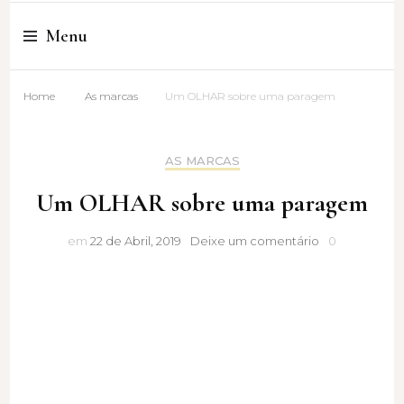
Cristina Amaro
Menu
Home
As marcas
Um OLHAR sobre uma paragem
AS MARCAS
Um OLHAR sobre uma paragem
Um
em
22 de Abril, 2019
Deixe um comentário
0
OLHAR
sobre
uma
paragem