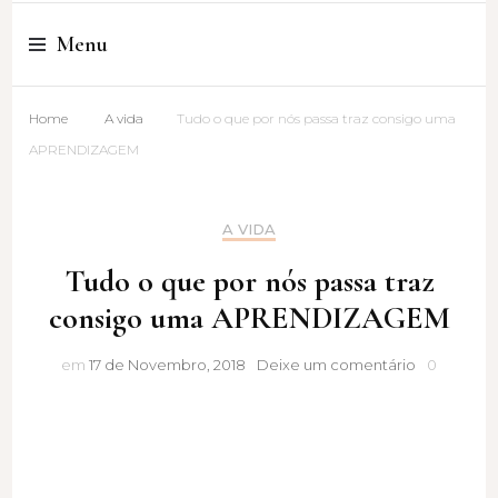
Cristina Amaro
Menu
Home
A vida
Tudo o que por nós passa traz consigo uma
APRENDIZAGEM
A VIDA
Tudo o que por nós passa traz
consigo uma APRENDIZAGEM
Tudo
em
17 de Novembro, 2018
Deixe um comentário
0
o
que
por
nós
passa
traz