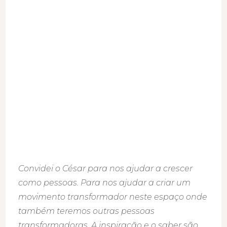
consigo
uma
APRENDIZ
Convidei o César para nos ajudar a crescer
como pessoas. Para nos ajudar a criar um
movimento transformador neste espaço onde
também teremos outras pessoas
transformadoras. A inspiração e o saber são