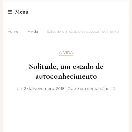
Cristina Amaro
Menu
Home
A vida
Solitude, um estado de autoconhecimento
A VIDA
Solitude, um estado de
autoconhecimento
Solitude,
em
2 de Novembro, 2018
Deixe um comentário
0
um
estado
de
autoconhe