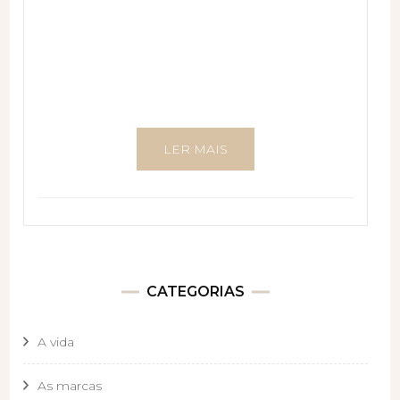
LER MAIS
CATEGORIAS
A vida
As marcas