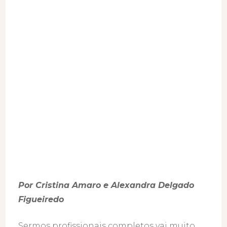
assim
tão
diferente
da
nossa
vida
profissional
Por Cristina Amaro e Alexandra Delgado
Figueiredo
Sermos profissionais completos vai muito