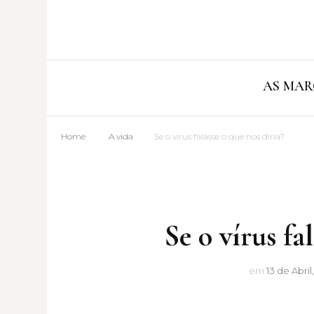
AS MAR
Home
A vida
Se o vírus falasse o que nos diria?
Se o vírus fa
em
13 de Abril