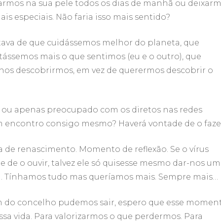
rmos na sua pele todos os dias de manhã ou deixar
 especiais. Não faria isso mais sentido?
gostava de que cuidássemos melhor do planeta, que
tássemos mais o que sentimos (eu e o outro), que
os descobrirmos, em vez de querermos descobrir o
 ou apenas preocupado com os diretos nas redes
um encontro consigo mesmo? Haverá vontade de o faze
 de renascimento. Momento de reflexão. Se o vírus
e de o ouvir, talvez ele só quisesse mesmo dar-nos um
a. Tínhamos tudo mas queríamos mais. Sempre mais…
nem do concelho pudemos sair, espero que esse momen
ssa vida. Para valorizarmos o que perdermos. Para