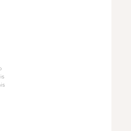
o
is
is