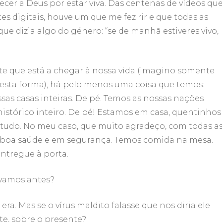
decer a Deus por estar viva. Das centenas de vídeos qu
 digitais, houve um que me fez rir e que todas as
e dizia algo do género: “se de manhã estiveres vivo,
te que está a chegar à nossa vida (imagino somente
esta forma), há pelo menos uma coisa que temos:
s casas inteiras. De pé. Temos as nossas nações
histórico inteiro. De pé! Estamos em casa, quentinhos
de tudo. No meu caso, que muito agradeço, com todas a
 boa saúde e em segurança. Temos comida na mesa.
ntregue à porta.
vamos antes?
e era. Mas se o vírus maldito falasse que nos diria ele
te, sobre o presente?