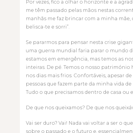
Por vezes, fico a olhar o horizonte e a agra
me têm passado pelas mãos nestas correntes
manhãs me faz brincar com a minha mãe, qu
belisca-te e sorri”.
Se pararmos para pensar nesta crise gigan
uma guerra mundial faria parar o mundo d
estamos em emergência, mas temos as nossa
inteiras. De pé. Temos o nosso património 
nos dias mais frios. Confortáveis, apesar 
pessoas que fazem parte da minha vida de
Tudo o que precisamos dentro de casa ou e
De que nos queixamos? De que nos queixá
Vai ser duro? Vai! Nada vai voltar a ser o qu
sobre o passado e o futuro e, essencialmen