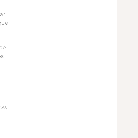
ar
 que
 de
es
so,