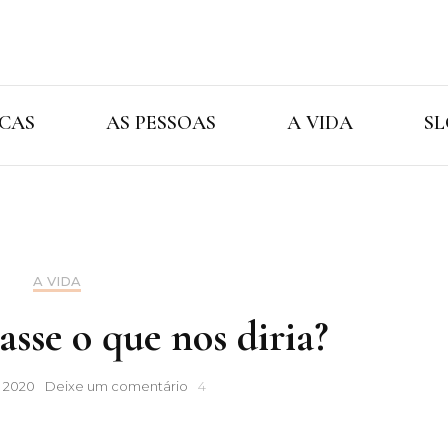
Cristina Ama
As Marcas As Pessoas A Vida
CAS
AS PESSOAS
A VIDA
SL
A VIDA
lasse o que nos diria?
Se
, 2020
Deixe um comentário
4
o
vírus
falasse