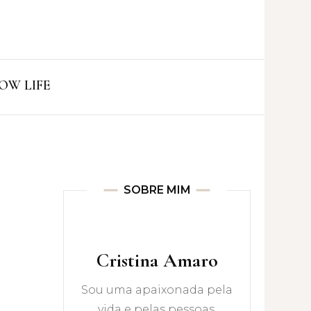
ro
OW LIFE
SOBRE MIM
Cristina Amaro
Sou uma apaixonada pela
vida e pelas pessoas.