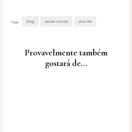
Blog
saúde mental
slow life
Tags:
Post
Navigation
Provavelmente também
gostará de...