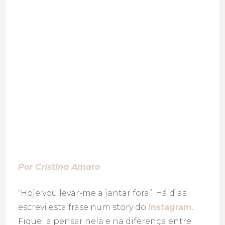
se
mais
vezes
a
jantar
fora
Por Cristina Amaro
“Hoje vou levar-me a jantar fora”. Há dias
escrevi esta frase num story do
Instagram
.
Fiquei a pensar nela e na diferença entre