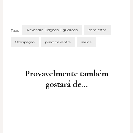
Alexandra Delgado Figueiredo
bem-estar
Tags:
Obstipação
pisão de ventre
saúde
Post
Navigation
Provavelmente também
gostará de...