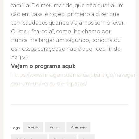
família. E o meu marido, que não queria um
cão em casa, é hoje o primeiro a dizer que
tem saudades quando viajamos sem o levar.
O “meu fita-cola”, como lhe chamo por
nunca me largar um segundo, conquistou
os nossos corações e não é que ficou lindo
na TV?
Vejam o programa aqui:
https://www.imagensdemarca.pt/artigo/navegar-
por-um-universo-de-4-patas/
A vida
Amor
Animais
Tags: