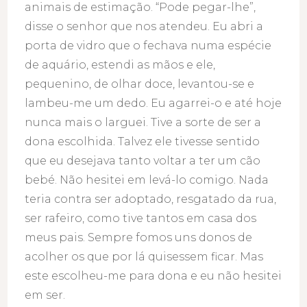
animais de estimação. “Pode pegar-lhe”,
disse o senhor que nos atendeu. Eu abri a
porta de vidro que o fechava numa espécie
de aquário, estendi as mãos e ele,
pequenino, de olhar doce, levantou-se e
lambeu-me um dedo. Eu agarrei-o e até hoje
nunca mais o larguei. Tive a sorte de ser a
dona escolhida. Talvez ele tivesse sentido
que eu desejava tanto voltar a ter um cão
bebé. Não hesitei em levá-lo comigo. Nada
teria contra ser adoptado, resgatado da rua,
ser rafeiro, como tive tantos em casa dos
meus pais. Sempre fomos uns donos de
acolher os que por lá quisessem ficar. Mas
este escolheu-me para dona e eu não hesitei
em ser.