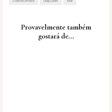
Cristina Amaro
Dog Lover
love
Post
Navigation
Provavelmente também
gostará de...