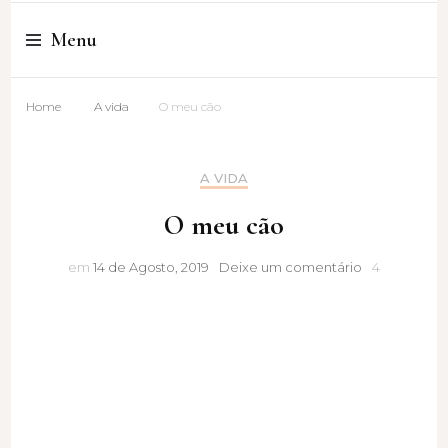
Cristina Amaro
Menu
Home
A vida
O meu cão
A VIDA
O meu cão
O
em
14 de Agosto, 2019
Deixe um comentário
4
meu
cão