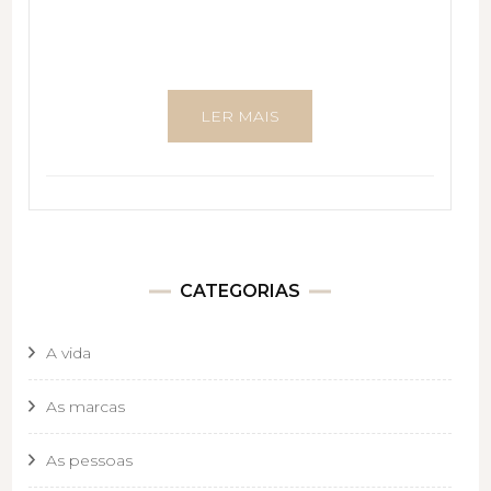
LER MAIS
CATEGORIAS
A vida
As marcas
As pessoas