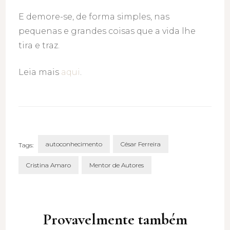
E demore-se, de forma simples, nas
pequenas e grandes coisas que a vida lhe
tira e traz.
Leia mais
aqui
.
autoconhecimento
César Ferreira
Tags:
Cristina Amaro
Mentor de Autores
Post
Navigation
Provavelmente também