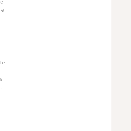
te
 e
ste
ta
,