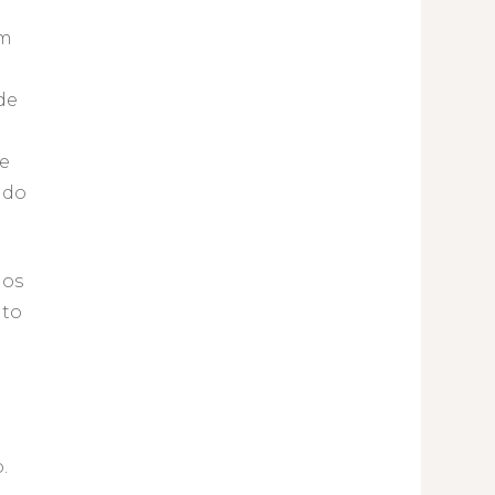
om
de
ue
 do
 os
nto
.