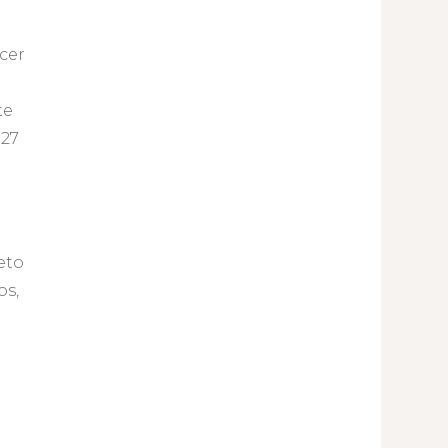
e
cer
te
 27
eto
os,