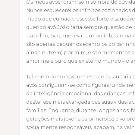
Os meus avós foram, sem sombra de dúvida
Nunca esquecerei os infinitos cozinhados 
medo que eu não crescesse forte e saudáv
querido avô João fazia sempre questão de
trabalho, para me levar um bolinho ao par
são apenas pequenos exemplos do carinho 
ainda nutrem) por mim, e são momentos 
amor mais puro que existe no mundo – o a
Tal como comprova um estudo da autoria d
avós configuram-se como figuras fundamen
da inteligência emocional das crianças. Inf
desta fase mais avançada das suas vidas, a
famílias. Enquanto, durante longos anos, f
gerações mais jovens os princípios e valor
socialmente responsáveis, acabam, na velhi