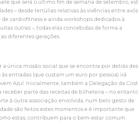
ele que será o último fim de semana de setembro, es
ades – desde tertúlias relativas às vivências entre avós
e de cardiofitness e ainda workshops dedicados à
itas outras –, todas elas concebidas de forma a
 as diferentes gerações.
r a única missão social que se encontra por detrás de
vo às entradas (que custam um euro por pessoa) irá
Nuvem Azul. Inicialmente, também a Delegação da Cos
 receber parte das receitas de bilheteira – no entanto
arte à outra associação envolvida, num belo gesto de
edade são feitos estes momentos e é importante que
como estas, contribuem para o bem-estar comum.