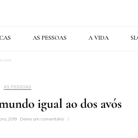
Cristina Ama
As Marcas As Pessoas A Vida
CAS
AS PESSOAS
A VIDA
SL
s avós
AS PESSOAS
mundo igual ao dos avós
Não
ro, 2019
Deixe um comentário
5
há
amor
no