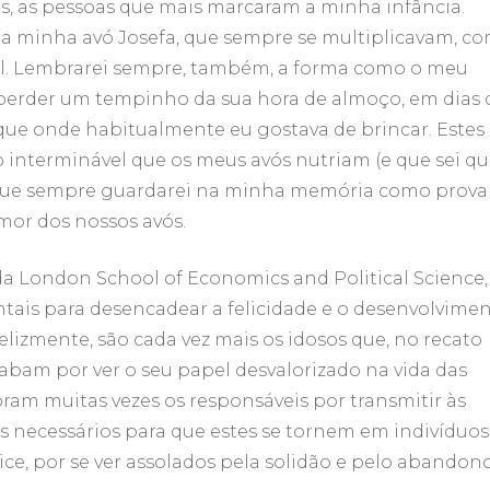
s, as pessoas que mais marcaram a minha infância.
da minha avó Josefa, que sempre se multiplicavam, c
el. Lembrarei sempre, também, a forma como o meu
 perder um tempinho da sua hora de almoço, em dias 
que onde habitualmente eu gostava de brincar. Estes
interminável que os meus avós nutriam (e que sei q
que sempre guardarei na minha memória como prova
mor dos nossos avós.
a London School of Economics and Political Science,
tais para desencadear a felicidade e o desenvolvime
elizmente, são cada vez mais os idosos que, no recato
cabam por ver o seu papel desvalorizado na vida das
oram muitas vezes os responsáveis por transmitir às
es necessários para que estes se tornem em indivíduos
ce, por se ver assolados pela solidão e pelo abandono