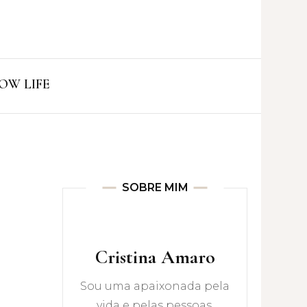
ro
OW LIFE
SOBRE MIM
Cristina Amaro
Sou uma apaixonada pela
vida e pelas pessoas.