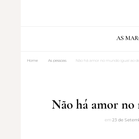
AS MAR
Home
As pessoas
Não há amor no mundo igual ao do
Não há amor no 
em
23 de Setemb