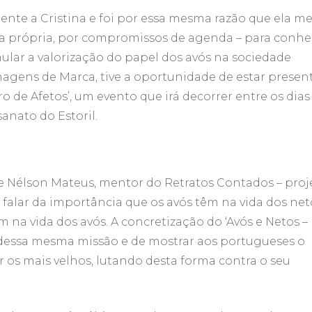
ente a Cristina e foi por essa mesma razão que ela m
ela própria, por compromissos de agenda – para conhe
ular a valorização do papel dos avós na sociedade
agens de Marca, tive a oportunidade de estar presen
 de Afetos’, um evento que irá decorrer entre os dias
sanato do Estoril.
de Nélson Mateus, mentor do Retratos Contados – proj
 falar da importância que os avós têm na vida dos net
na vida dos avós. A concretização do ‘Avós e Netos –
dessa mesma missão e de mostrar aos portugueses o
 os mais velhos, lutando desta forma contra o seu