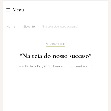
Cristina Amaro
Menu
Home
Slow life
“Na teia do nosso sucesso”
SLOW LIFE
“Na teia do nosso sucesso”
“Na
em
19 de Julho, 2019
Deixe um comentário
2
teia
do
nosso
sucesso”