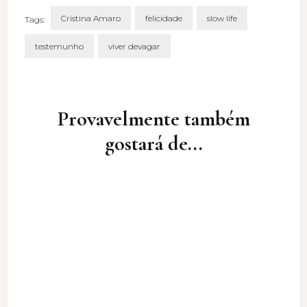
Cristina Amaro
felicidade
slow life
Tags:
testemunho
viver devagar
Post
Navigation
Provavelmente também
gostará de...