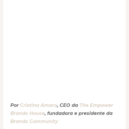
desenvolvime
das
marcas
e
pessoas
Por
Cristina Amaro
, CEO da
The Empower
Brands House
, fundadora e presidente da
Brands Community