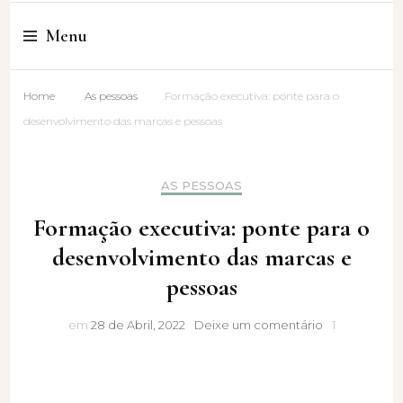
Cristina Amaro
Menu
Home
As pessoas
Formação executiva: ponte para o
desenvolvimento das marcas e pessoas
AS PESSOAS
Formação executiva: ponte para o
desenvolvimento das marcas e
pessoas
Formação
em
28 de Abril, 2022
Deixe um comentário
1
executiva:
ponte
para
o