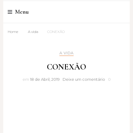
Cristina Amaro
Menu
Home
A vida
CONEXÃO
A VIDA
CONEXÃO
CONEXÃO
em
18 de Abril, 2019
Deixe um comentário
0